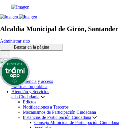
Alcaldía Municipal de Girón, Santander
Administrar sitio
Buscar en la página
DESCARGA
Inicio
Transparencia y acceso
información pública
Atención y Servicios
a la Ciudadanía
Edictos
Notificaciones a Terceros
Mecanismos de Participación Ciudadana
Instancias de Participación Ciudadana
Consejo Municipal de Participación Ciudadana
Veedurías