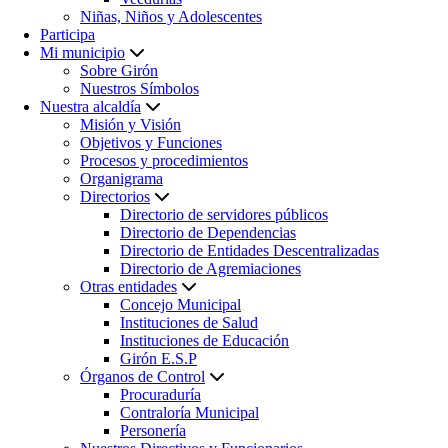
Niñas, Niños y Adolescentes
Participa
Mi municipio
Sobre Girón
Nuestros Símbolos
Nuestra alcaldía
Misión y Visión
Objetivos y Funciones
Procesos y procedimientos
Organigrama
Directorios
Directorio de servidores públicos
Directorio de Dependencias
Directorio de Entidades Descentralizadas
Directorio de Agremiaciones
Otras entidades
Concejo Municipal
Instituciones de Salud
Instituciones de Educación
Girón E.S.P
Órganos de Control
Procuraduría
Contraloría Municipal
Personería