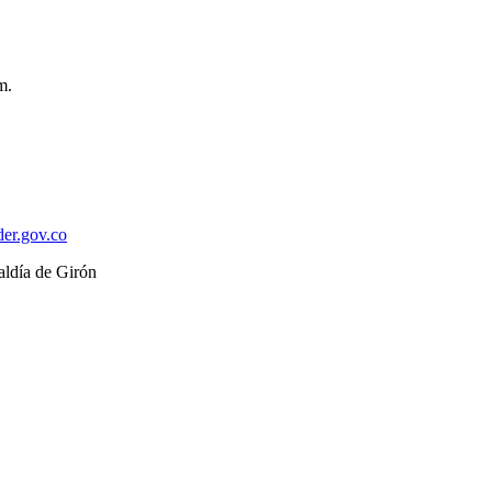
m.
der.gov.co