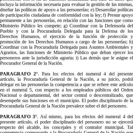
incluya la información necesaria para evaluar la gestión de las mismas,
diseñar las políticas de apoyo a las personerías; e) Desarrollar políticas
de participación ciudadana de conformidad con la ley; f) Prestar apoyo
permanente a las personerías, en relación con las funciones que como
Ministerio Público les compete; g) Coordinar con la Defensoría del
Pueblo y con la Procuraduría Delegada para la Defensa de los
Derechos Humanos, el ejercicio de la función de protección y
promoción de los Derechos Humanos a cargo de las personerías; h)
Coordinar con la Procuraduría Delegada para Asuntos Ambientales y
Agrarios, las funciones de Ministerio Público que deban ejercer los
personeros ante la jurisdicción agraria; i) Las demás que le asigne el
Procurador General de la Nación.
PARAGRAFO 2°
. Para los efectos del numeral 4 del present
artículo, la Procuraduría General de la Nación, a su juicio, podrá
delegar en las personerías la competencia a que se refiere este artículo
en el numeral 5, con respecto a los empleados públicos del Orden
Nacional o departamental, del sector central o descentralizado, que
desempeñe sus funciones en el municipio. El poder disciplinario de la
Procuraduría General de la Nación prevalece sobre el del personero.
PARAGRAFO 3°
. Así mismo, para los efectos del numeral 4 de
presente artículo, el poder disciplinario del personero no se ejercerá
respecto del alcalde, los concejales y el contralor municipal. Tal
competencia corresponde a la Procuraduría General de la Nación que