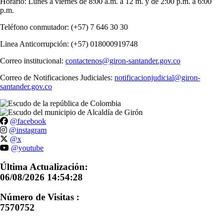
Horario: Lunes a viernes de 8:00 a.m. a 12 m. y de 2:00 p.m. a 6:00
p.m.
Teléfono conmutador: (+57) 7 646 30 30
Linea Anticorrupción: (+57) 018000919748
Correo institucional:
contactenos@giron-santander.gov.co
Correo de Notificaciones Judiciales:
notificacionjudicial@giron-
santander.gov.co
@facebook
@instagram
@x
@youtube
Última Actualización:
06/08/2026 14:54:28
Número de Visitas :
7570752