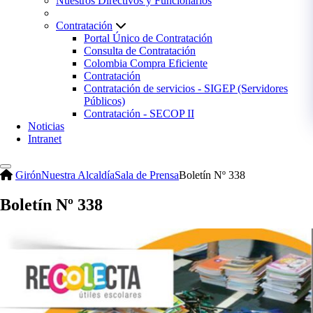
Nuestros Directivos y Funcionarios
Contratación
Portal Único de Contratación
Consulta de Contratación
Colombia Compra Eficiente
Contratación
Contratación de servicios - SIGEP (Servidores
Públicos)
Contratación - SECOP II
Noticias
Intranet
Girón
Nuestra Alcaldía
Sala de Prensa
Boletín Nº 338
Boletín Nº 338