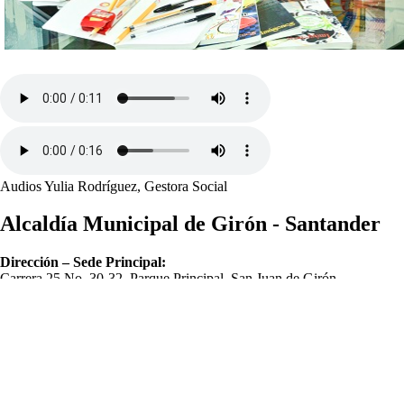
​A​udios Yulia Rodríguez, Gestora Social​
Alcaldía Municipal de Girón - Santander
Dirección – Sede Principal:
Carrera 25 No. 30-32, Parque Principal, San Juan de Girón
Sede Alterna:
Alcaldía de Girón – Centro Comercial Parque del Río
Carrera 26 #14-06, Barrio Santa Cruz
Código Postal: 687541
Horario: Lunes a viernes de 8:00 a.m. a 12 m. y de 2:00 p.m. a 6:00