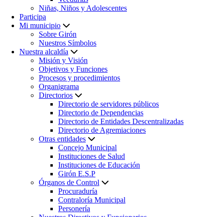
Niñas, Niños y Adolescentes
Participa
Mi municipio
Sobre Girón
Nuestros Símbolos
Nuestra alcaldía
Misión y Visión
Objetivos y Funciones
Procesos y procedimientos
Organigrama
Directorios
Directorio de servidores públicos
Directorio de Dependencias
Directorio de Entidades Descentralizadas
Directorio de Agremiaciones
Otras entidades
Concejo Municipal
Instituciones de Salud
Instituciones de Educación
Girón E.S.P
Órganos de Control
Procuraduría
Contraloría Municipal
Personería