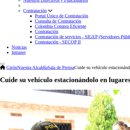
Nuestros Directivos y Funcionarios
Contratación
Portal Único de Contratación
Consulta de Contratación
Colombia Compra Eficiente
Contratación
Contratación de servicios - SIGEP (Servidores Públ
Contratación - SECOP II
Noticias
Intranet
Girón
Nuestra Alcaldía
Sala de Prensa
Cuide su vehículo estacionánd
Cuide su vehículo estacionándolo en lugare