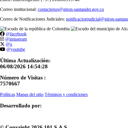
Correo institucional:
contactenos@giron-santander.gov.co
Correo de Notificaciones Judiciales:
notificacionjudicial@giron-santan
@facebook
@instagram
@x
@youtube
Última Actualización:
06/08/2026 14:54:28
Número de Visitas :
7570667
Políticas
Mapas del sitio
Términos y condiciones
Desarrollado por:
© Copyright
2026
101 S.A.S.