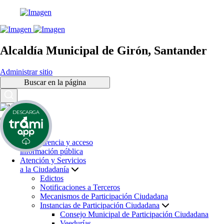
Alcaldía Municipal de Girón, Santander
Administrar sitio
Buscar en la página
DESCARGA
Inicio
Transparencia y acceso
información pública
Atención y Servicios
a la Ciudadanía
Edictos
Notificaciones a Terceros
Mecanismos de Participación Ciudadana
Instancias de Participación Ciudadana
Consejo Municipal de Participación Ciudadana
Veedurías