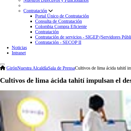
Nuestros Directivos y Funcionarios
Contratación
Portal Único de Contratación
Consulta de Contratación
Colombia Compra Eficiente
Contratación
Contratación de servicios - SIGEP (Servidores Públ
Contratación - SECOP II
Noticias
Intranet
Girón
Nuestra Alcaldía
Sala de Prensa
Cultivos de lima ácida tahití i
Cultivos de lima ácida tahití impulsan el de