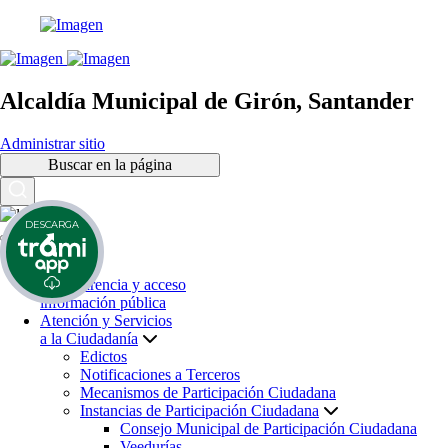
Alcaldía Municipal de Girón, Santander
Administrar sitio
Buscar en la página
DESCARGA
Inicio
Transparencia y acceso
información pública
Atención y Servicios
a la Ciudadanía
Edictos
Notificaciones a Terceros
Mecanismos de Participación Ciudadana
Instancias de Participación Ciudadana
Consejo Municipal de Participación Ciudadana
Veedurías