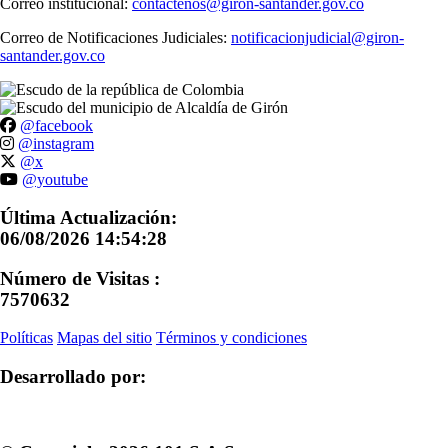
Correo institucional:
contactenos@giron-santander.gov.co
Correo de Notificaciones Judiciales:
notificacionjudicial@giron-
santander.gov.co
@facebook
@instagram
@x
@youtube
Última Actualización:
06/08/2026 14:54:28
Número de Visitas :
7570632
Políticas
Mapas del sitio
Términos y condiciones
Desarrollado por: