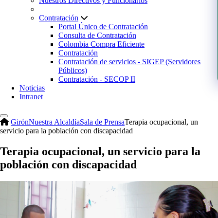
Nuestros Directivos y Funcionarios
Contratación
Portal Único de Contratación
Consulta de Contratación
Colombia Compra Eficiente
Contratación
Contratación de servicios - SIGEP (Servidores
Públicos)
Contratación - SECOP II
Noticias
Intranet
Girón
Nuestra Alcaldía
Sala de Prensa
Terapia ocupacional, un
servicio para la población con discapacidad
Terapia ocupacional, un servicio para la
población con discapacidad