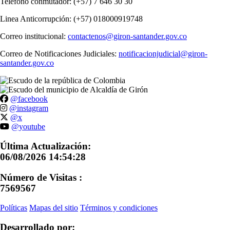
Teléfono conmutador: (+57) 7 646 30 30
Linea Anticorrupción: (+57) 018000919748
Correo institucional:
contactenos@giron-santander.gov.co
Correo de Notificaciones Judiciales:
notificacionjudicial@giron-
santander.gov.co
@facebook
@instagram
@x
@youtube
Última Actualización:
06/08/2026 14:54:28
Número de Visitas :
7569567
Políticas
Mapas del sitio
Términos y condiciones
Desarrollado por: