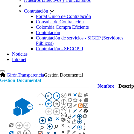
Nuestros Directivos y Funcionarios
Contratación
Portal Único de Contratación
Consulta de Contratación
Colombia Compra Eficiente
Contratación
Contratación de servicios - SIGEP (Servidores
Públicos)
Contratación - SECOP II
Noticias
Intranet
Girón
Transparencia
Gestión Documental
Gestión Documental
Nombre
Descrip