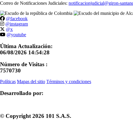
Correo de Notificaciones Judiciales:
notificacionjudicial@giron-santan
@facebook
@instagram
@x
@youtube
Última Actualización:
06/08/2026 14:54:28
Número de Visitas :
7570730
Políticas
Mapas del sitio
Términos y condiciones
Desarrollado por:
© Copyright
2026
101 S.A.S.