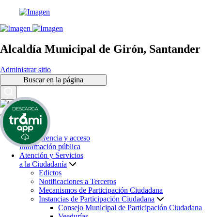
Alcaldía Municipal de Girón, Santander
Administrar sitio
Buscar en la página
DESCARGA
Inicio
Transparencia y acceso
información pública
Atención y Servicios
a la Ciudadanía
Edictos
Notificaciones a Terceros
Mecanismos de Participación Ciudadana
Instancias de Participación Ciudadana
Consejo Municipal de Participación Ciudadana
Veedurías