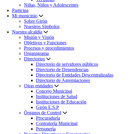
Niñas, Niños y Adolescentes
Participa
Mi municipio
Sobre Girón
Nuestros Símbolos
Nuestra alcaldía
Misión y Visión
Objetivos y Funciones
Procesos y procedimientos
Organigrama
Directorios
Directorio de servidores públicos
Directorio de Dependencias
Directorio de Entidades Descentralizadas
Directorio de Agremiaciones
Otras entidades
Concejo Municipal
Instituciones de Salud
Instituciones de Educación
Girón E.S.P
Órganos de Control
Procuraduría
Contraloría Municipal
Personería