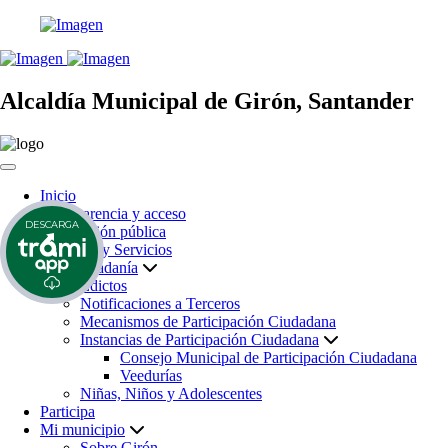
Alcaldía Municipal de Girón, Santander
Inicio
Transparencia y acceso
DESCARGA
información pública
Atención y Servicios
a la Ciudadanía
Edictos
Notificaciones a Terceros
Mecanismos de Participación Ciudadana
Instancias de Participación Ciudadana
Consejo Municipal de Participación Ciudadana
Veedurías
Niñas, Niños y Adolescentes
Participa
Mi municipio
Sobre Girón